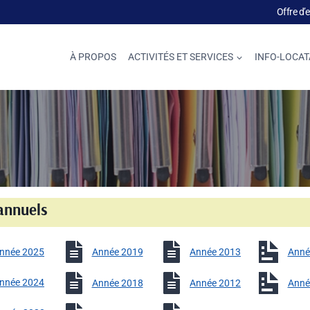
Offre d’
À PROPOS
ACTIVITÉS ET SERVICES
INFO-LOCAT
annuels
nnée 2025
Année 2019
Année 2013
Anné
nnée 2024
Année 2018
Année 2012
Anné