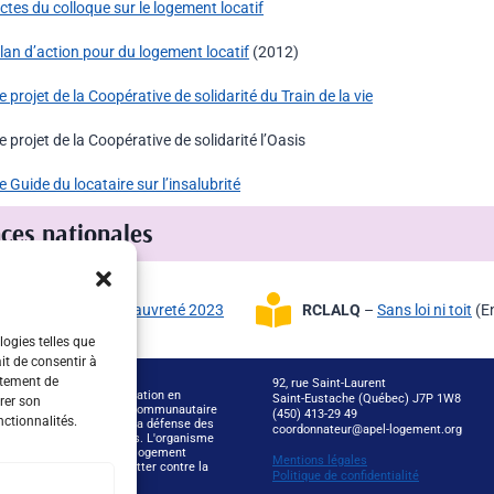
ctes du colloque sur le logement locatif
lan d’action pour du logement locatif
(2012)
e projet de la Coopérative de solidarité du Train de la vie
e projet de la Coopérative de solidarité l’Oasis
e Guide du locataire sur l’insalubrité
ces nationales
r noir, logement et pauvreté 2023
RCLALQ
–
Sans loi ni toit
(En
logies telles que
it de consentir à
rtement de
92, rue Saint-Laurent
on de promotion et d'éducation en
Saint-Eustache (Québec) J7P 1W8
irer son
APEL) est un organisme communautaire
(450) 413-29 49
nctionnalités.
dié à la promotion et à la défense des
coordonnateur@apel-logement.org
locataires des Laurentides. L'organisme
ssi le développement du logement
Mentions légales
ire comme moyen de lutter contre la
Politique de confidentialité