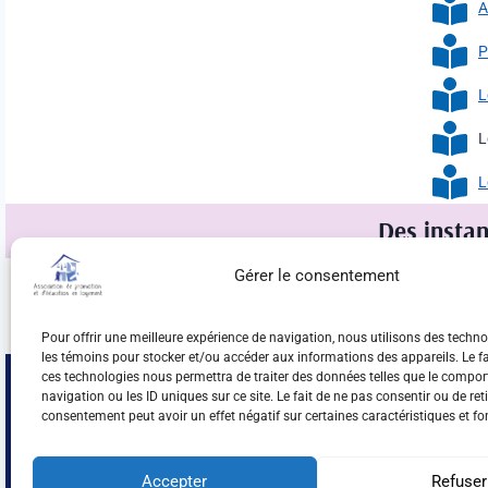
A
P
L
L
L
Des instan
Gérer le consentement
FRAPRU
–
Dossie
Pour offrir une meilleure expérience de navigation, nous utilisons des techno
les témoins pour stocker et/ou accéder aux informations des appareils. Le fa
ces technologies nous permettra de traiter des données telles que le compo
Les informations données sur ce site le sont à titre
L'Associati
indicatif et ne constituent, d'aucune façon, des
navigation ou les ID uniques sur ce site. Le fait de ne pas consentir ou de ret
logement (
opinions juridiques. Pour une opinion juridique,
consentement peut avoir un effet négatif sur certaines caractéristiques et fo
autonome dé
consulter un avocat ou un notaire.
droits des 
promeut au
communauta
pauvreté.
Accepter
Refuser