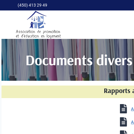
Aller
(450) 413 29 49
au
contenu
Documents divers
Rapports 
A
A