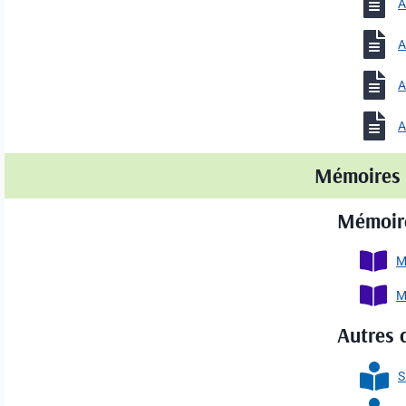
A
A
A
A
Mémoires 
Mémoir
M
M
Autres 
S