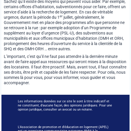
Sachez qu’il existe des moyens qui peuvent vous aider. Par exemple,
certains offices d’habitation, subventionnés pour ce faire, offrent un
service d’aide à la recherche de logement. En cas de véritable
er
urgence, durant la période du 1
juillet, généralement, le
Gouvernement met en place des programmes afin que personne ne
se retrouve à la rue : par exemple adoption d’un Programme de
supplément au loyer d’urgence (PSL-U), des subventions aux
municipalités et aux offices municipaux d’habitation (OMH et ORH,
prolongement des heures d’ouverture du service à la clientèle de la
SHQ et des OMH-ORH … entre autres.
L’important, c’est qu’il ne faut pas attendre à la dernière minute
avant de faire appel aux ressources qui seront mises à la disposition
des locataires. Il faut être proactif. Mais, avant tout, il faut connaître
ses droits, être prêt et capable de les faire respecter. Pour cela, nous
sommes là pour vous, pour vous informer, vous guider et vous
accompagner.
Les informations données sur ce site le sont à titre indicatif et
ne constituent, d'aucune façon, des opinions juridiques. Pour une
opinion juridique, consulter un avocat ou un notaire.
L'Association de promotion et d'éducation en logement (APEL)
est un organisme communautaire autonome dédié à la