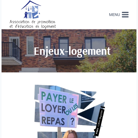
Aller
au
contenu
MENU
Enjeux-logement