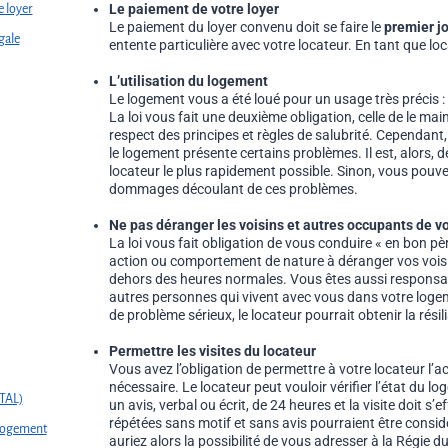
Le paiement de votre loyer
e loyer
Le paiement du loyer convenu doit se faire le
premier j
gale
entente particulière avec votre locateur. En tant que loc
L’utilisation du logement
Le logement vous a été loué pour un usage très précis : 
La loi vous fait une deuxième obligation, celle de le mai
respect des principes et règles de salubrité. Cependant, 
le logement présente certains problèmes. Il est, alors, d
locateur le plus rapidement possible. Sinon, vous pouv
dommages découlant de ces problèmes.
Ne pas déranger les voisins et autres occupants de 
La loi vous fait obligation de vous conduire « en bon pèr
action ou comportement de nature à déranger vos voisin
dehors des heures normales. Vous êtes aussi responsa
autres personnes qui vivent avec vous dans votre logem
de problème sérieux, le locateur pourrait obtenir la résil
Permettre les visites du locateur
Vous avez l’obligation de permettre à votre locateur l’a
nécessaire. Le locateur peut vouloir vérifier l’état du l
(TAL)
un avis, verbal ou écrit, de 24 heures et la visite doit s’e
répétées sans motif et sans avis pourraient être cons
 logement
auriez alors la possibilité de vous adresser à la Régie 