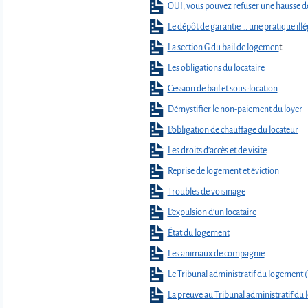
OUI, vous pouvez refuser une hausse d
Le dépôt de garantie … une pratique illé
La section G du bail de logemen
t
Les obligations du locataire
Cession de bail et sous-location
Démystifier le non-paiement du loyer
L’obligation de chauffage du locateur
Les droits d’accès et de visite
Reprise de logement et éviction
Troubles de voisinage
L’expulsion d’un locataire
État du logement
Les animaux de compagnie
Le Tribunal administratif du logement 
La preuve au Tribunal administratif du