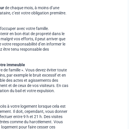
our
de chaque mois, à moins d’une
ataire, c’est votre obligation première.
l’occuper avec votre famille.
ntenir en bon état de propreté dans le
malgré vos efforts, il peut arriver que
e votre responsabilité d’en informer le
ez être tenu responsable des
votre immeuble
e de famille ». Vous devez éviter toute
s, par exemple le bruit excessif et en
ble des actes et agissements des
ent et de ceux de vos visiteurs. En cas
iation du bail et votre expulsion.
ccès à votre logement lorsque cela est
ogement. Il doit, cependant, vous donner
ffectuer entre 9 h et 21 h. Des visites
idérées comme du harcèlement. Vous
du logement pour faire cesser ces